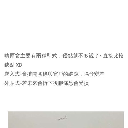
晴雨窗主要有兩種型式，優點就不多說了~直接比較
缺點 XD
崁入式-會撐開膠條與窗戶的縫隙，隔音變差
外貼式-若未來會拆下後膠條恐會受損